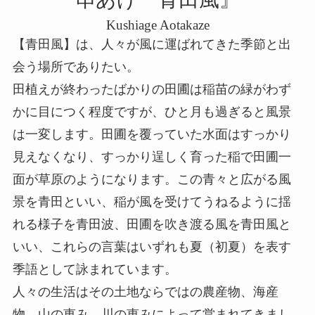
Kushiage Aotakaze
【青田風】は、人々が風に運ばれてきた季節と出
会う場所でありたい。
田植えが終わったばかりの田圃は稲苗の緑がわず
かに目につく程度ですが、ひと月も過ぎると風景
は一変します。田圃を覆っていた水面はすっかり
見えなくなり、すっかり逞しく育った稲で田圃一
面が草原のようになります。この青々と広がる風
景を青田といい、稲が風を受けてうねるように揺
れる様子を青田波、田圃を吹き渡る風を青田風と
いい、これらの言葉はいずれも夏（初夏）を表す
季語として詠まれています。
人々の生活はその土地ならではの農産物、海産
物、山の恵み、川の恵みによって営まれてきまし