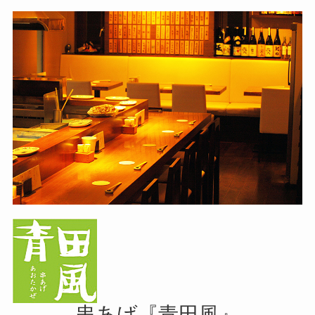
串あげ『⻘⽥⾵』