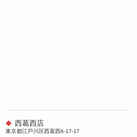
⻄葛⻄店
東京都江⼾川区⻄葛⻄6-17-17